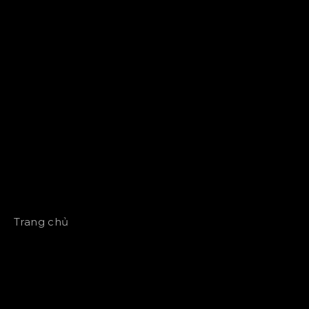
Trang chủ