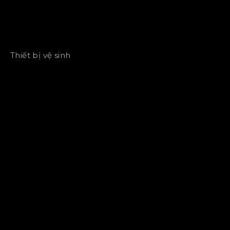
Thiết bị vệ sinh