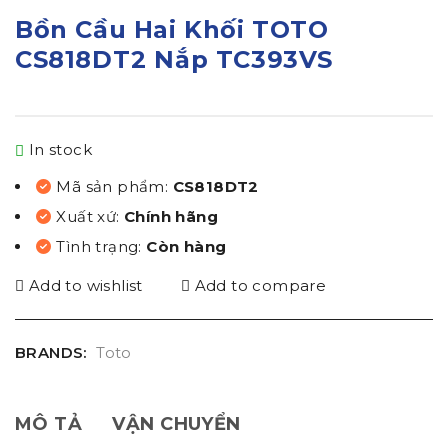
Bồn Cầu Hai Khối TOTO
CS818DT2 Nắp TC393VS
In stock
Mã sản phẩm:
CS818DT2
Xuất xứ:
Chính hãng
Tình trạng:
Còn hàng
Add to wishlist
Add to compare
BRANDS:
Toto
MÔ TẢ
VẬN CHUYỂN