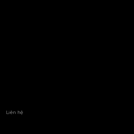
Liên hệ