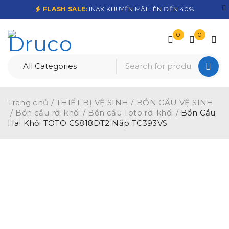
FLASH SALE:
INAX KHUYẾN MÃI LÊN ĐẾN 40%
0
0
Trang chủ
/
THIẾT BỊ VỆ SINH
/
BỒN CẦU VỆ SINH
/
Bồn cầu rời khối
/
Bồn cầu Toto rời khối
/
Bồn Cầu
Hai Khối TOTO CS818DT2 Nắp TC393VS