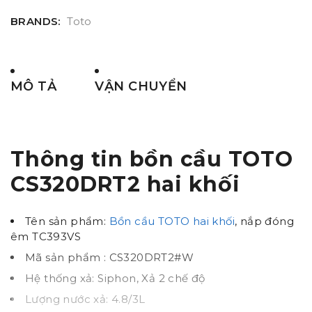
BRANDS:
Toto
MÔ TẢ
VẬN CHUYỂN
Thông tin bồn cầu TOTO
CS320DRT2 hai khối
Tên sản phẩm:
Bồn cầu TOTO hai khối
, nắp đóng
êm TC393VS
Mã sản phẩm : CS320DRT2#W
Hệ thống xả: Siphon, Xả 2 chế độ
Lượng nước xả: 4.8/3L