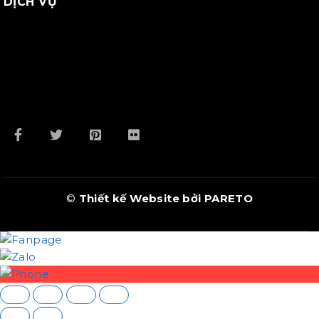
DỊCH VỤ
©
Thiết kế Website bởi PARETO