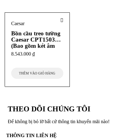
Caesar
Bồn cầu treo tường
Caesar CPT1503
(Bao gồm két âm
tường,nút nhấn)
8.543.000
₫
THÊM VÀO GIỎ HÀNG
THEO DÕI CHÚNG TÔI
Để không bị bỏ lỡ bất cứ thông tin khuyến mãi nào!
THÔNG TIN LIÊN HỆ