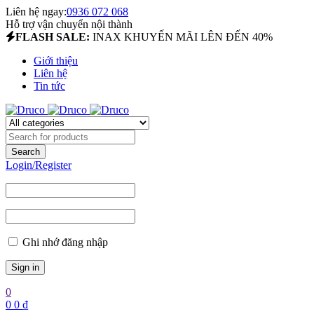
Liên hệ ngay:
0936 072 068
Hỗ trợ vận chuyển nội thành
FLASH SALE:
INAX KHUYẾN MÃI LÊN ĐẾN 40%
Giới thiệu
Liên hệ
Tin tức
Login/Register
Ghi nhớ đăng nhập
0
0
0
₫