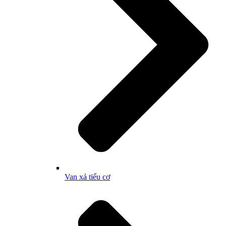
Van xả tiểu cơ