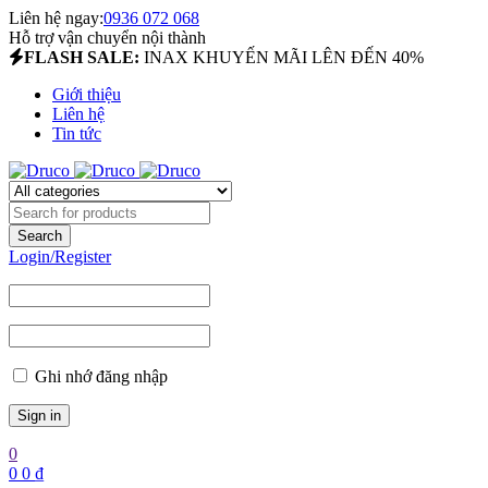
Liên hệ ngay:
0936 072 068
Hỗ trợ vận chuyển nội thành
FLASH SALE:
INAX KHUYẾN MÃI LÊN ĐẾN 40%
Giới thiệu
Liên hệ
Tin tức
Login/Register
Ghi nhớ đăng nhập
0
0
0
₫