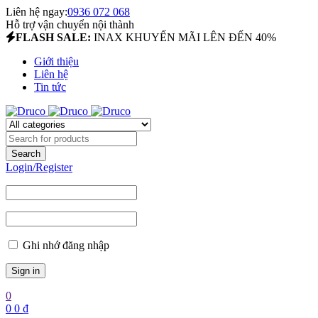
Liên hệ ngay:
0936 072 068
Hỗ trợ vận chuyển nội thành
FLASH SALE:
INAX KHUYẾN MÃI LÊN ĐẾN 40%
Giới thiệu
Liên hệ
Tin tức
Login/Register
Ghi nhớ đăng nhập
0
0
0
₫