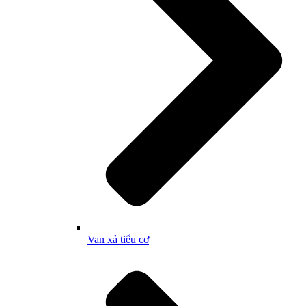
Van xả tiểu cơ