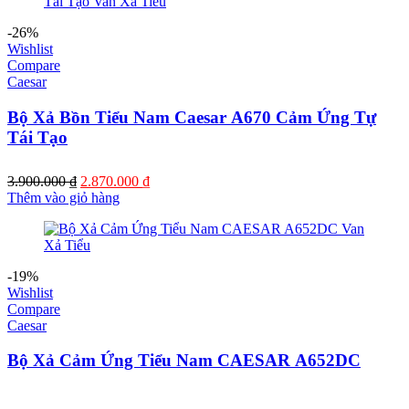
3.230.000 ₫.
-26%
Wishlist
Compare
Caesar
Bộ Xả Bồn Tiểu Nam Caesar A670 Cảm Ứng Tự
Tái Tạo
Giá
Giá
3.900.000
₫
2.870.000
₫
gốc
hiện
Thêm vào giỏ hàng
là:
tại
3.900.000 ₫.
là:
2.870.000 ₫.
-19%
Wishlist
Compare
Caesar
Bộ Xả Cảm Ứng Tiểu Nam CAESAR A652DC