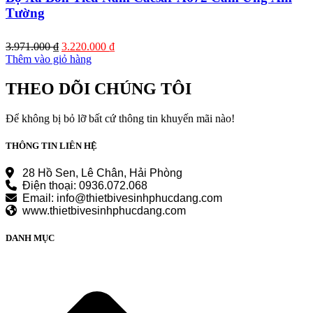
Tường
Giá
Giá
3.971.000
₫
3.220.000
₫
gốc
hiện
Thêm vào giỏ hàng
là:
tại
3.971.000 ₫.
là:
THEO DÕI CHÚNG TÔI
3.220.000 ₫.
Để không bị bỏ lỡ bất cứ thông tin khuyến mãi nào!
THÔNG TIN LIÊN HỆ
28 Hồ Sen, Lê Chân, Hải Phòng
Điện thoại: 0936.072.068
Email: info@thietbivesinhphucdang.com
www.thietbivesinhphucdang.com
DANH MỤC