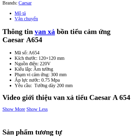
Caesar
Brands:
Caesar
A654
Âm
Mô tả
Tường
Vận chuyển
số
lượng
Thông tin
van xả
bồn tiểu cảm ứng
Caesar A654
Mã số: A654
Kích thước: 120×120 mm
Nguồn điện: 220V
Kiểu lắp: Âm tường
Phạm vi cảm ứng: 300 mm
Áp lực nước: 0.75 Mpa
Yêu cầu: Tường dày 200 mm
Video giới thiệu van xả tiểu Caesar A 654
Show More
Show Less
Sản phẩm tương tự