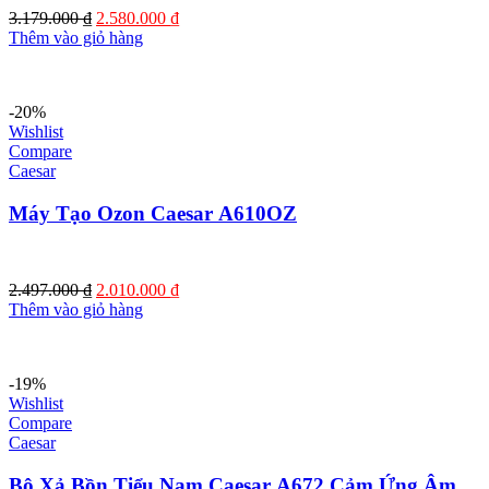
Giá
Giá
3.179.000
₫
2.580.000
₫
gốc
hiện
Thêm vào giỏ hàng
là:
tại
3.179.000 ₫.
là:
2.580.000 ₫.
-20%
Wishlist
Compare
Caesar
Máy Tạo Ozon Caesar A610OZ
Giá
Giá
2.497.000
₫
2.010.000
₫
gốc
hiện
Thêm vào giỏ hàng
là:
tại
2.497.000 ₫.
là:
2.010.000 ₫.
-19%
Wishlist
Compare
Caesar
Bộ Xả Bồn Tiểu Nam Caesar A672 Cảm Ứng Âm