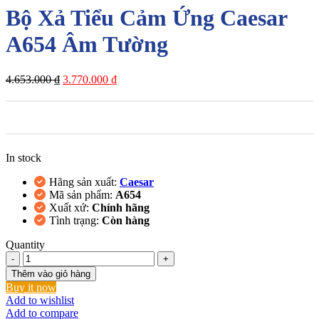
Bộ Xả Tiểu Cảm Ứng Caesar
A654 Âm Tường
Giá
Giá
4.653.000
₫
3.770.000
₫
gốc
hiện
là:
tại
4.653.000 ₫.
là:
3.770.000 ₫.
In stock
Hãng sản xuất:
Caesar
Mã sản phẩm:
A654
Xuất xứ:
Chính hãng
Tình trạng:
Còn hàng
Quantity
Bộ
Xả
Thêm vào giỏ hàng
Tiểu
Buy it now
Cảm
Add to wishlist
Ứng
Add to compare