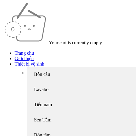
Your cart is currently empty
Trang chủ
Giới thiệu
Thiết bị vệ sinh
Bồn cầu
Lavabo
Tiểu nam
Sen Tắm
Bồn tắm