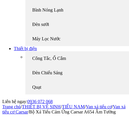
Bình Nóng Lạnh
Đèn sưởi
Máy Lọc Nước
Thiết bị điện
Công Tắc, Ổ Cắm
Đèn Chiếu Sáng
Quạt
Liên hệ ngay:
0936 072 068
Trang chủ
/
THIẾT BỊ VỆ SINH
/
TIỂU NAM
/
Van xả tiểu cơ
/
Van xả
tiểu cơ Caesar
/
Bộ Xả Tiểu Cảm Ứng Caesar A654 Âm Tường
-19%