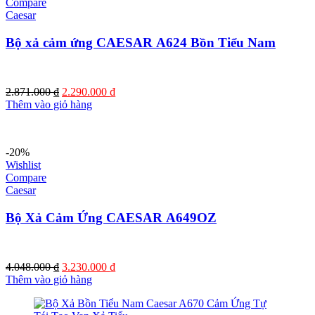
Compare
Caesar
Bộ xả cảm ứng CAESAR A624 Bồn Tiểu Nam
Giá
Giá
2.871.000
₫
2.290.000
₫
gốc
hiện
Thêm vào giỏ hàng
là:
tại
2.871.000 ₫.
là:
2.290.000 ₫.
-20%
Wishlist
Compare
Caesar
Bộ Xả Cảm Ứng CAESAR A649OZ
Giá
Giá
4.048.000
₫
3.230.000
₫
gốc
hiện
Thêm vào giỏ hàng
là:
tại
4.048.000 ₫.
là: