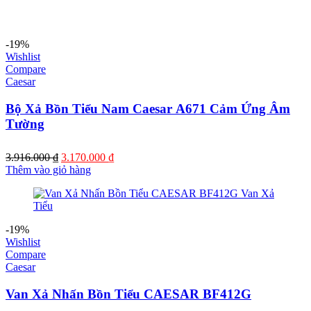
-19%
Wishlist
Compare
Caesar
Bộ Xả Bồn Tiểu Nam Caesar A671 Cảm Ứng Âm
Tường
Giá
Giá
3.916.000
₫
3.170.000
₫
gốc
hiện
Thêm vào giỏ hàng
là:
tại
3.916.000 ₫.
là:
3.170.000 ₫.
-19%
Wishlist
Compare
Caesar
Van Xả Nhấn Bồn Tiểu CAESAR BF412G