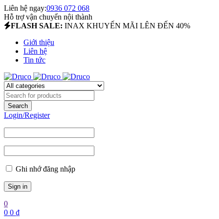
Liên hệ ngay:
0936 072 068
Hỗ trợ vận chuyển nội thành
FLASH SALE:
INAX KHUYẾN MÃI LÊN ĐẾN 40%
Giới thiệu
Liên hệ
Tin tức
Login/Register
Ghi nhớ đăng nhập
0
0
0
₫