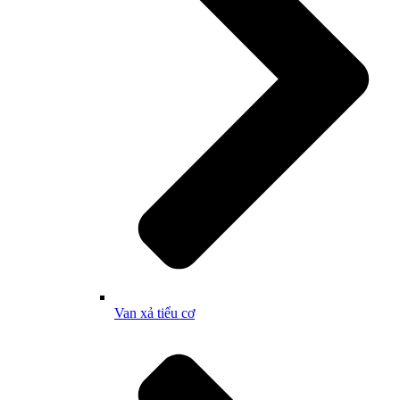
Van xả tiểu cơ