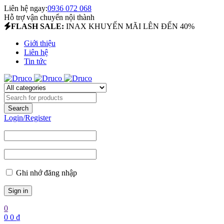
Liên hệ ngay:
0936 072 068
Hỗ trợ vận chuyển nội thành
FLASH SALE:
INAX KHUYẾN MÃI LÊN ĐẾN 40%
Giới thiệu
Liên hệ
Tin tức
Login/Register
Ghi nhớ đăng nhập
0
0
0
₫