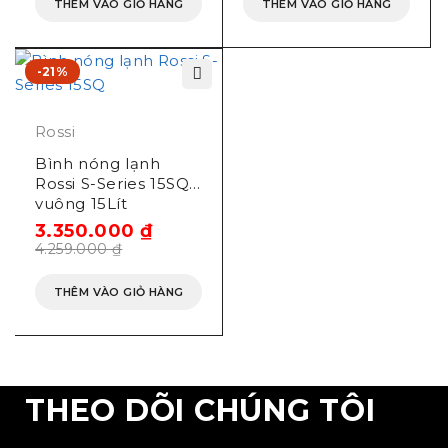
THÊM VÀO GIỎ HÀNG
THÊM VÀO GIỎ HÀNG
-21%
Rossi
Bình nóng lạnh
Rossi S-Series 15SQ
vuông 15Lít
3.350.000
₫
4.259.000
₫
THÊM VÀO GIỎ HÀNG
THEO DÕI CHÚNG TÔI