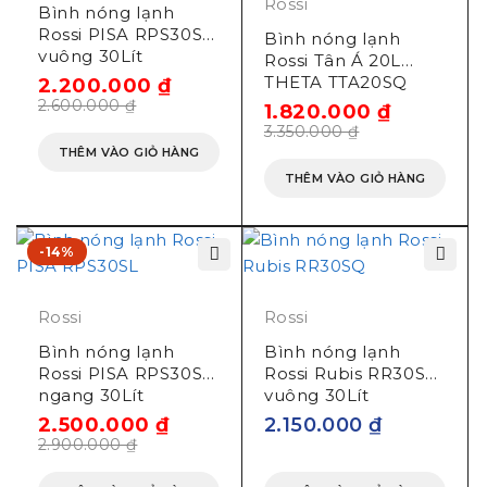
Rossi
Bình nóng lạnh
Rossi PISA RPS30SQ
Bình nóng lạnh
vuông 30Lít
Rossi Tân Á 20L
THETA TTA20SQ
2.200.000
₫
(Vuông)
2.600.000
₫
1.820.000
₫
3.350.000
₫
THÊM VÀO GIỎ HÀNG
THÊM VÀO GIỎ HÀNG
-14%
Rossi
Rossi
Bình nóng lạnh
Bình nóng lạnh
Rossi PISA RPS30SL
Rossi Rubis RR30SQ
ngang 30Lít
vuông 30Lít
2.500.000
₫
2.150.000
₫
2.900.000
₫