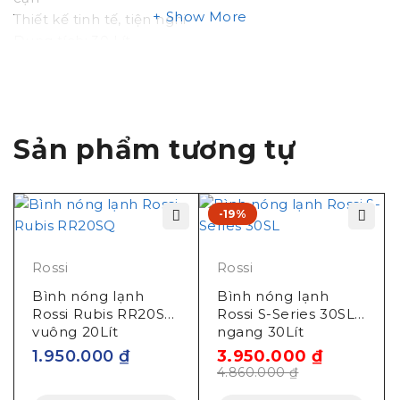
Show More
Thiết kế tinh tế, tiện nghi
Dung tích: 30 Lít
Hãng sản xuất: Tân Á Đại Thành
Công nghệ: Pháp
Sản xuất tại: Việt Nam
Sản phẩm tương tự
-19%
Rossi
Rossi
Bình nóng lạnh
Bình nóng lạnh
Rossi Rubis RR20SQ
Rossi S-Series 30SL
vuông 20Lít
ngang 30Lít
1.950.000
₫
3.950.000
₫
4.860.000
₫