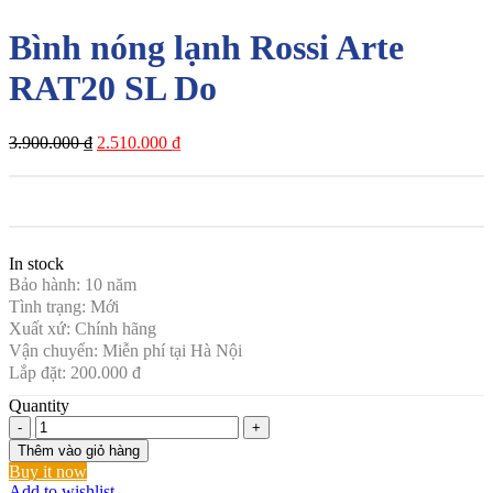
Bình nóng lạnh Rossi Arte
RAT20 SL Do
Giá
Giá
3.900.000
₫
2.510.000
₫
gốc
hiện
là:
tại
3.900.000 ₫.
là:
2.510.000 ₫.
In stock
Bảo hành: 10 năm
Tình trạng: Mới
Xuất xứ: Chính hãng
Vận chuyển: Miễn phí tại Hà Nội
Lắp đặt: 200.000 đ
Quantity
Bình
nóng
Thêm vào giỏ hàng
lạnh
Buy it now
Rossi
Add to wishlist