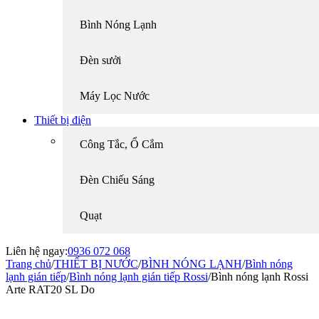
Bình Nóng Lạnh
Đèn sưởi
Máy Lọc Nước
Thiết bị điện
Công Tắc, Ổ Cắm
Đèn Chiếu Sáng
Quạt
Liên hệ ngay:
0936 072 068
Trang chủ
/
THIẾT BỊ NƯỚC
/
BÌNH NÓNG LẠNH
/
Bình nóng
lạnh gián tiếp
/
Bình nóng lạnh gián tiếp Rossi
/
Bình nóng lạnh Rossi
Arte RAT20 SL Do
-36%