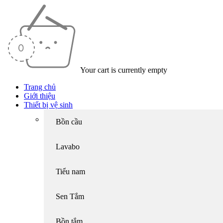
Your cart is currently empty
Trang chủ
Giới thiệu
Thiết bị vệ sinh
Bồn cầu
Lavabo
Tiểu nam
Sen Tắm
Bồn tắm