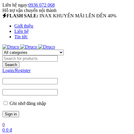
Liên hệ ngay:
0936 072 068
Hỗ trợ vận chuyển nội thành
FLASH SALE:
INAX KHUYẾN MÃI LÊN ĐẾN 40%
Giới thiệu
Liên hệ
Tin tức
Login/Register
Ghi nhớ đăng nhập
0
0
0
₫