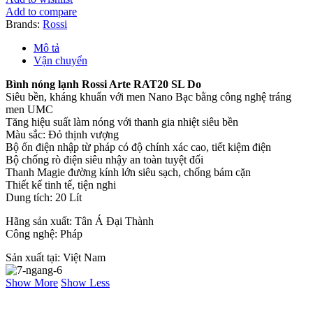
Arte
Add to compare
RAT20
Brands:
Rossi
SL
Do
Mô tả
số
Vận chuyển
lượng
Bình nóng lạnh Rossi Arte RAT20 SL Do
Siêu bền, kháng khuẩn với men Nano Bạc bằng công nghệ tráng
men UMC
Tăng hiệu suất làm nóng với thanh gia nhiệt siêu bền
Màu sắc: Đỏ thịnh vượng
Bộ ổn điện nhập từ pháp có độ chính xác cao, tiết kiệm điện
Bộ chống rò điện siêu nhậy an toàn tuyệt đối
Thanh Magie đường kính lớn siêu sạch, chống bám cặn
Thiết kế tinh tế, tiện nghi
Dung tích: 20 Lít
Hãng sản xuất: Tân Á Đại Thành
Công nghệ: Pháp
Sản xuất tại: Việt Nam
Show More
Show Less