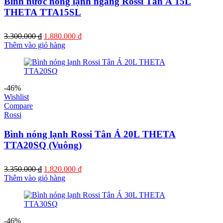
Bình nước nóng lạnh ngang Rossi Tân Á 15L
THETA TTA15SL
Giá
Giá
3.300.000
₫
1.880.000
₫
gốc
hiện
Thêm vào giỏ hàng
là:
tại
3.300.000 ₫.
là:
1.880.000 ₫.
-46%
Wishlist
Compare
Rossi
Bình nóng lạnh Rossi Tân Á 20L THETA
TTA20SQ (Vuông)
Giá
Giá
3.350.000
₫
1.820.000
₫
gốc
hiện
Thêm vào giỏ hàng
là:
tại
3.350.000 ₫.
là:
1.820.000 ₫.
-46%