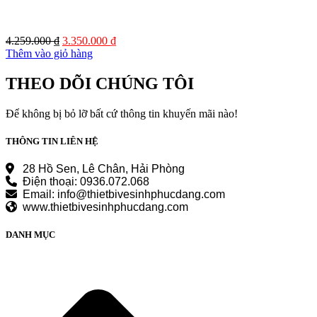
Giá
Giá
4.259.000
₫
3.350.000
₫
gốc
hiện
Thêm vào giỏ hàng
là:
tại
4.259.000 ₫.
là:
THEO DÕI CHÚNG TÔI
3.350.000 ₫.
Để không bị bỏ lỡ bất cứ thông tin khuyến mãi nào!
THÔNG TIN LIÊN HỆ
28 Hồ Sen, Lê Chân, Hải Phòng
Điện thoại: 0936.072.068
Email: info@thietbivesinhphucdang.com
www.thietbivesinhphucdang.com
DANH MỤC