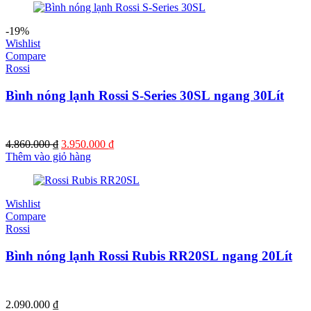
2.450.000 ₫.
là:
2.000.000 ₫.
-19%
Wishlist
Compare
Rossi
Bình nóng lạnh Rossi S-Series 30SL ngang 30Lít
Giá
Giá
4.860.000
₫
3.950.000
₫
gốc
hiện
Thêm vào giỏ hàng
là:
tại
4.860.000 ₫.
là:
3.950.000 ₫.
Wishlist
Compare
Rossi
Bình nóng lạnh Rossi Rubis RR20SL ngang 20Lít
2.090.000
₫