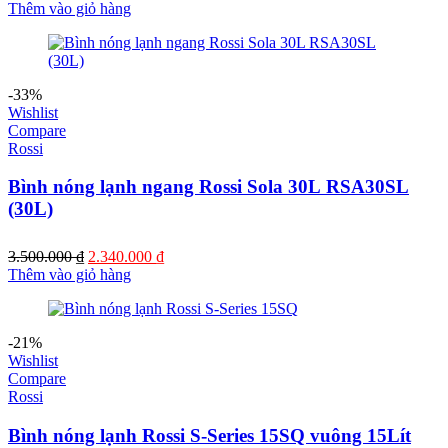
Thêm vào giỏ hàng
-33%
Wishlist
Compare
Rossi
Bình nóng lạnh ngang Rossi Sola 30L RSA30SL
(30L)
Giá
Giá
3.500.000
₫
2.340.000
₫
gốc
hiện
Thêm vào giỏ hàng
là:
tại
3.500.000 ₫.
là:
2.340.000 ₫.
-21%
Wishlist
Compare
Rossi
Bình nóng lạnh Rossi S-Series 15SQ vuông 15Lít