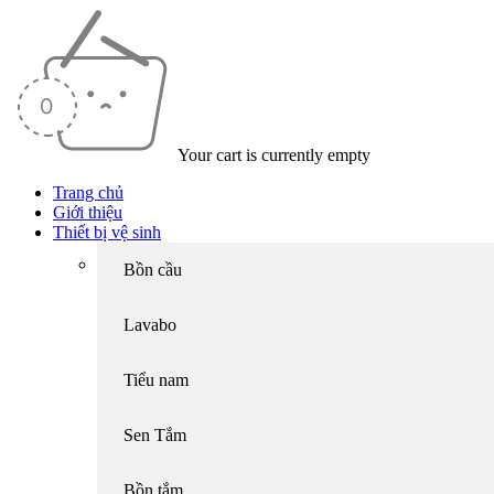
Your cart is currently empty
Trang chủ
Giới thiệu
Thiết bị vệ sinh
Bồn cầu
Lavabo
Tiểu nam
Sen Tắm
Bồn tắm