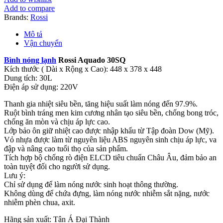
Aquado
Add to compare
30SQ
Brands:
Rossi
vuông
số
Mô tả
lượng
Vận chuyển
Bình nóng lạnh
Rossi Aquado 30SQ
Kích thước ( Dài x Rộng x Cao): 448 x 378 x 448
Dung tích: 30L
Điện áp sử dụng: 220V
Thanh gia nhiệt siêu bền, tăng hiệu suất làm nóng đến 97.9%.
Ruột bình tráng men kim cương nhân tạo siêu bền, chống bong tróc,
chống ăn mòn và chịu áp lực cao.
Lớp bảo ôn giữ nhiệt cao được nhập khẩu từ Tập đoàn Dow (Mỹ).
Vỏ nhựa được làm từ nguyên liệu ABS nguyên sinh chịu áp lực, va
đập và nâng cao tuổi thọ của sản phẩm.
Tích hợp bộ chống rò điện ELCD tiêu chuẩn Châu Âu, đảm bảo an
toàn tuyệt đối cho người sử dụng.
Lưu ý:
Chỉ sử dụng để làm nóng nước sinh hoạt thông thường.
Không dùng để chứa đựng, làm nóng nước nhiễm sắt nặng, nước
nhiễm phèn chua, axit.
Hãng sản xuất: Tân Á Đại Thành