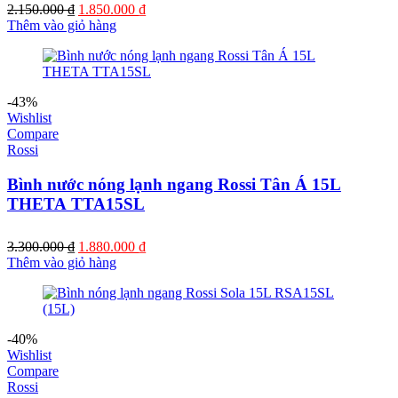
Giá
Giá
2.150.000
₫
1.850.000
₫
gốc
hiện
Thêm vào giỏ hàng
là:
tại
2.150.000 ₫.
là:
1.850.000 ₫.
-43%
Wishlist
Compare
Rossi
Bình nước nóng lạnh ngang Rossi Tân Á 15L
THETA TTA15SL
Giá
Giá
3.300.000
₫
1.880.000
₫
gốc
hiện
Thêm vào giỏ hàng
là:
tại
3.300.000 ₫.
là:
1.880.000 ₫.
-40%
Wishlist
Compare
Rossi