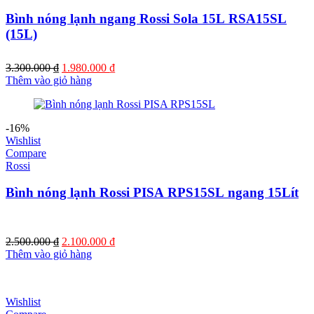
Bình nóng lạnh ngang Rossi Sola 15L RSA15SL
(15L)
Giá
Giá
3.300.000
₫
1.980.000
₫
gốc
hiện
Thêm vào giỏ hàng
là:
tại
3.300.000 ₫.
là:
1.980.000 ₫.
-16%
Wishlist
Compare
Rossi
Bình nóng lạnh Rossi PISA RPS15SL ngang 15Lít
Giá
Giá
2.500.000
₫
2.100.000
₫
gốc
hiện
Thêm vào giỏ hàng
là:
tại
2.500.000 ₫.
là:
2.100.000 ₫.
Wishlist