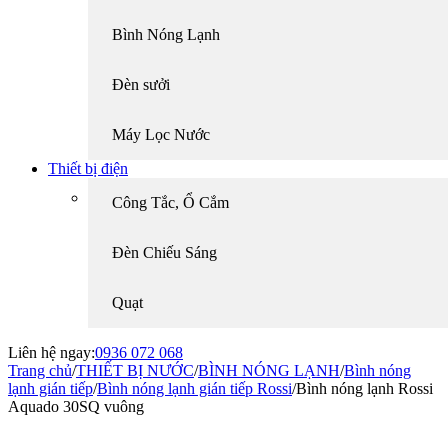
Bình Nóng Lạnh
Đèn sưởi
Máy Lọc Nước
Thiết bị điện
Công Tắc, Ổ Cắm
Đèn Chiếu Sáng
Quạt
Liên hệ ngay:
0936 072 068
Trang chủ
/
THIẾT BỊ NƯỚC
/
BÌNH NÓNG LẠNH
/
Bình nóng
lạnh gián tiếp
/
Bình nóng lạnh gián tiếp Rossi
/
Bình nóng lạnh Rossi
Aquado 30SQ vuông
-22%