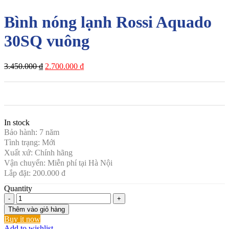
Bình nóng lạnh Rossi Aquado
30SQ vuông
Giá
Giá
3.450.000
₫
2.700.000
₫
gốc
hiện
là:
tại
3.450.000 ₫.
là:
2.700.000 ₫.
In stock
Bảo hành: 7 năm
Tình trạng: Mới
Xuất xứ: Chính hãng
Vận chuyển: Miễn phí tại Hà Nội
Lắp đặt: 200.000 đ
Quantity
Bình
nóng
Thêm vào giỏ hàng
lạnh
Buy it now
Rossi
Add to wishlist