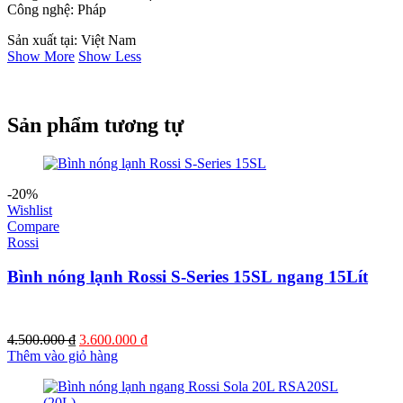
Công nghệ: Pháp
Sản xuất tại: Việt Nam
Show More
Show Less
Sản phẩm tương tự
-20%
Wishlist
Compare
Rossi
Bình nóng lạnh Rossi S-Series 15SL ngang 15Lít
Giá
Giá
4.500.000
₫
3.600.000
₫
gốc
hiện
Thêm vào giỏ hàng
là:
tại
4.500.000 ₫.
là: