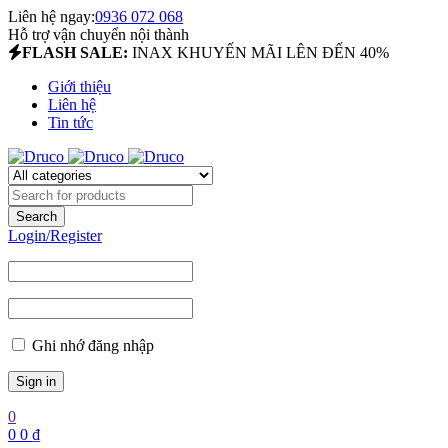
Liên hệ ngay:
0936 072 068
Hỗ trợ vận chuyển nội thành
FLASH SALE:
INAX KHUYẾN MÃI LÊN ĐẾN 40%
Giới thiệu
Liên hệ
Tin tức
Login/Register
Ghi nhớ đăng nhập
0
0
0
₫