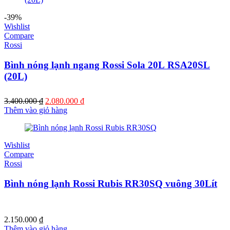
3.600.000 ₫.
-39%
Wishlist
Compare
Rossi
Bình nóng lạnh ngang Rossi Sola 20L RSA20SL
(20L)
Giá
Giá
3.400.000
₫
2.080.000
₫
gốc
hiện
Thêm vào giỏ hàng
là:
tại
3.400.000 ₫.
là:
2.080.000 ₫.
Wishlist
Compare
Rossi
Bình nóng lạnh Rossi Rubis RR30SQ vuông 30Lít
2.150.000
₫
Thêm vào giỏ hàng