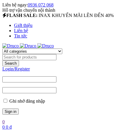
Liên hệ ngay:
0936 072 068
Hỗ trợ vận chuyển nội thành
FLASH SALE:
INAX KHUYẾN MÃI LÊN ĐẾN 40%
Giới thiệu
Liên hệ
Tin tức
Login/Register
Ghi nhớ đăng nhập
0
0
0
₫