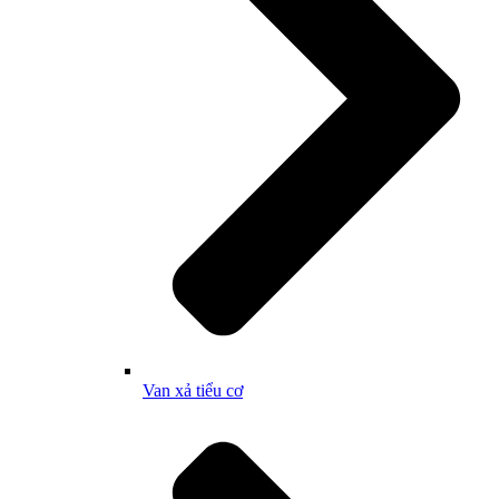
Van xả tiểu cơ