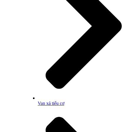
Van xả tiểu cơ