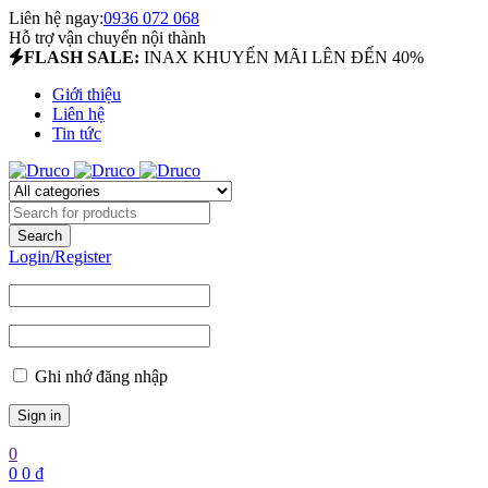
Liên hệ ngay:
0936 072 068
Hỗ trợ vận chuyển nội thành
FLASH SALE:
INAX KHUYẾN MÃI LÊN ĐẾN 40%
Giới thiệu
Liên hệ
Tin tức
Login/Register
Ghi nhớ đăng nhập
0
0
0
₫