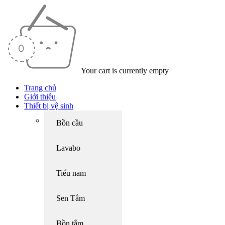
Your cart is currently empty
Trang chủ
Giới thiệu
Thiết bị vệ sinh
Bồn cầu
Lavabo
Tiểu nam
Sen Tắm
Bồn tắm