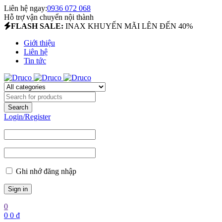
Liên hệ ngay:
0936 072 068
Hỗ trợ vận chuyển nội thành
FLASH SALE:
INAX KHUYẾN MÃI LÊN ĐẾN 40%
Giới thiệu
Liên hệ
Tin tức
Login/Register
Ghi nhớ đăng nhập
0
0
0
₫