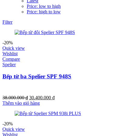
Latest
Price: low to high
Price: high to low
Filter
-20%
Quick view
Wishlist
Compare
Spelier
Bếp từ ba Spelier SPF 948S
Giá
Giá
38.000.000
₫
30.400.000
₫
gốc
hiện
Thêm vào giỏ hàng
là:
tại
38.000.000 ₫.
là:
30.400.000 ₫.
-20%
Quick view
Wishlist