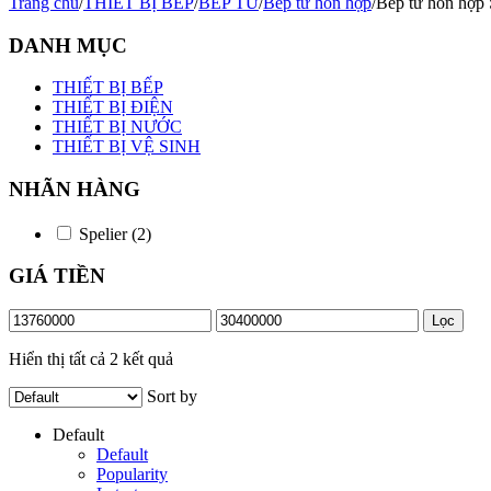
Trang chủ
/
THIẾT BỊ BẾP
/
BẾP TỪ
/
Bếp từ hỗn hợp
/
Bếp từ hỗn hợp 
DANH MỤC
THIẾT BỊ BẾP
THIẾT BỊ ĐIỆN
THIẾT BỊ NƯỚC
THIẾT BỊ VỆ SINH
NHÃN HÀNG
Spelier
(2)
GIÁ TIỀN
Giá
Giá
Lọc
tối
tối
thiểu
đa
Hiển thị tất cả 2 kết quả
Sort by
Default
Default
Popularity