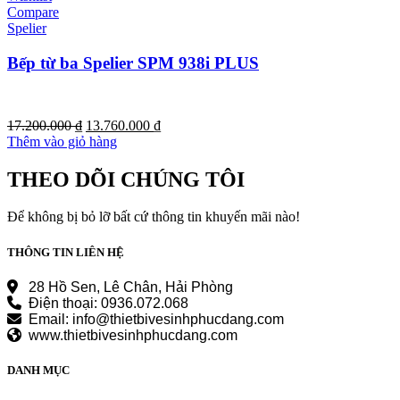
Compare
Spelier
Bếp từ ba Spelier SPM 938i PLUS
Giá
Giá
17.200.000
₫
13.760.000
₫
gốc
hiện
Thêm vào giỏ hàng
là:
tại
17.200.000 ₫.
là:
THEO DÕI CHÚNG TÔI
13.760.000 ₫.
Để không bị bỏ lỡ bất cứ thông tin khuyến mãi nào!
THÔNG TIN LIÊN HỆ
28 Hồ Sen, Lê Chân, Hải Phòng
Điện thoại: 0936.072.068
Email: info@thietbivesinhphucdang.com
www.thietbivesinhphucdang.com
DANH MỤC