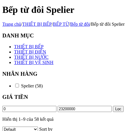
Bếp từ đôi Spelier
Trang chủ
/
THIẾT BỊ BẾP
/
BẾP TỪ
/
Bếp từ đôi
/
Bếp từ đôi Spelier
DANH MỤC
THIẾT BỊ BẾP
THIẾT BỊ ĐIỆN
THIẾT BỊ NƯỚC
THIẾT BỊ VỆ SINH
NHÃN HÀNG
Spelier
(58)
GIÁ TIỀN
Lọc
Hiển thị 1–9 của 58 kết quả
Sort by