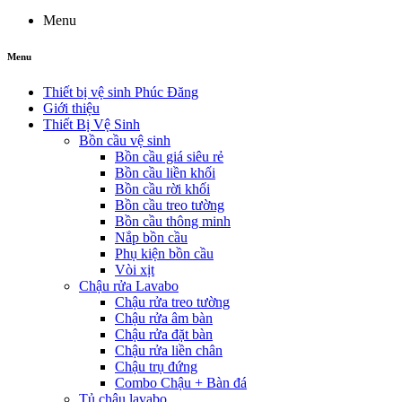
Menu
Menu
Thiết bị vệ sinh Phúc Đăng
Giới thiệu
Thiết Bị Vệ Sinh
Bồn cầu vệ sinh
Bồn cầu giá siêu rẻ
Bồn cầu liền khối
Bồn cầu rời khối
Bồn cầu treo tường
Bồn cầu thông minh
Nắp bồn cầu
Phụ kiện bồn cầu
Vòi xịt
Chậu rửa Lavabo
Chậu rửa treo tường
Chậu rửa âm bàn
Chậu rửa đặt bàn
Chậu rửa liền chân
Chậu trụ đứng
Combo Chậu + Bàn đá
Tủ chậu lavabo