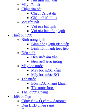
Hút mùi hiện đại
Máy rửa bát
Chậu rửa bát
Chậu rửa bát đá
Chậu rử bát Inox
Vòi rửa bát
Vòi rửa bát lạnh
Vòi rửa bát nóng lạnh
Thiết bị nước
Bình nóng lạnh
Bình nóng lạnh gián tiếp
Bình nóng lạnh trực tiếp
Đèn sưởi
Đèn sưởi âm trần
Đèn sưởi treo tường
Máy lọc nước
Máy lọc nước kiềm
Máy lọc nước RO
Téc nước
Bồn nước kháng khuẩn
Téc nước Inox
Thái dương năng
Thiết bị điện
Công tắc – Ổ cắm – Aptomat
Đèn LED chiều sáng