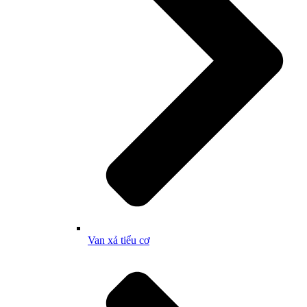
Van xả tiểu cơ