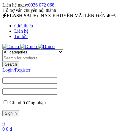
Liên hệ ngay:
0936 072 068
Hỗ trợ vận chuyển nội thành
FLASH SALE:
INAX KHUYẾN MÃI LÊN ĐẾN 40%
Giới thiệu
Liên hệ
Tin tức
Login/Register
Ghi nhớ đăng nhập
0
0
0
₫