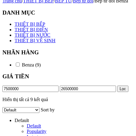
Trang chủ
/
THIẾT BỊ BẾP
/
BẾP TỪ
/
Bếp từ đôi
/
Bếp từ đôi Benza
DANH MỤC
THIẾT BỊ BẾP
THIẾT BỊ ĐIỆN
THIẾT BỊ NƯỚC
THIẾT BỊ VỆ SINH
NHÃN HÀNG
Benza
(9)
GIÁ TIỀN
Giá
Giá
Lọc
tối
tối
thiểu
đa
Hiển thị tất cả 9 kết quả
Sort by
Default
Default
Popularity