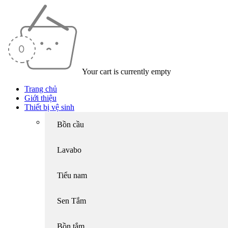
Your cart is currently empty
Trang chủ
Giới thiệu
Thiết bị vệ sinh
Bồn cầu
Lavabo
Tiểu nam
Sen Tắm
Bồn tắm