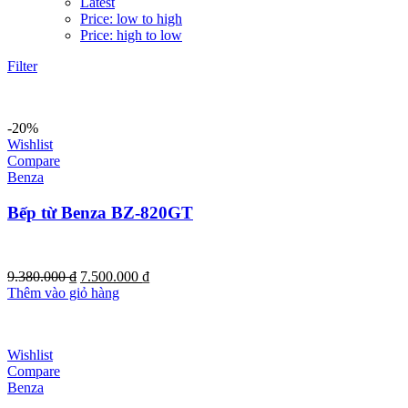
Latest
Price: low to high
Price: high to low
Filter
-20%
Wishlist
Compare
Benza
Bếp từ Benza BZ-820GT
Giá
Giá
9.380.000
₫
7.500.000
₫
gốc
hiện
Thêm vào giỏ hàng
là:
tại
9.380.000 ₫.
là:
7.500.000 ₫.
Wishlist
Compare
Benza