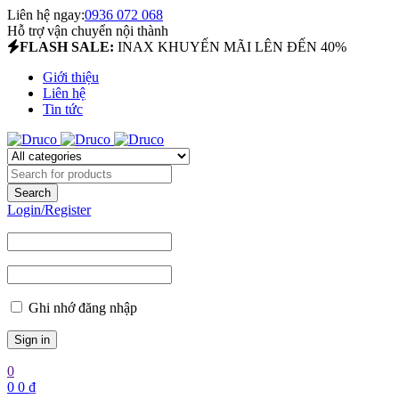
Liên hệ ngay:
0936 072 068
Hỗ trợ vận chuyển nội thành
FLASH SALE:
INAX KHUYẾN MÃI LÊN ĐẾN 40%
Giới thiệu
Liên hệ
Tin tức
Login/Register
Ghi nhớ đăng nhập
0
0
0
₫