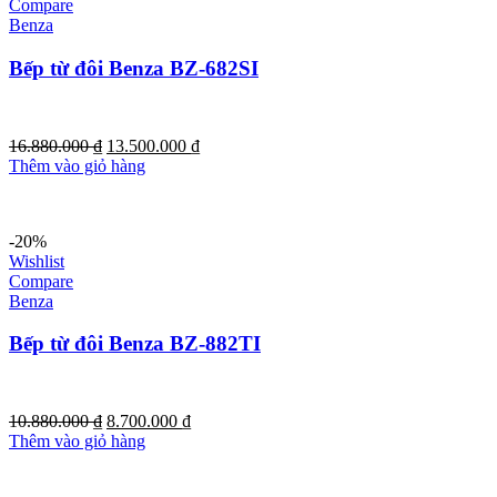
Compare
Benza
Bếp từ đôi Benza BZ-682SI
Giá
Giá
16.880.000
₫
13.500.000
₫
gốc
hiện
Thêm vào giỏ hàng
là:
tại
16.880.000 ₫.
là:
13.500.000 ₫.
-20%
Wishlist
Compare
Benza
Bếp từ đôi Benza BZ-882TI
Giá
Giá
10.880.000
₫
8.700.000
₫
gốc
hiện
Thêm vào giỏ hàng
là:
tại
10.880.000 ₫.
là: