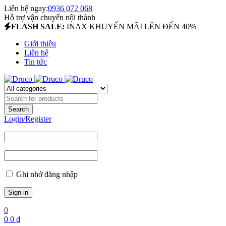
Liên hệ ngay:
0936 072 068
Hỗ trợ vận chuyển nội thành
FLASH SALE:
INAX KHUYẾN MÃI LÊN ĐẾN 40%
Giới thiệu
Liên hệ
Tin tức
Login/Register
Ghi nhớ đăng nhập
0
0
0
₫