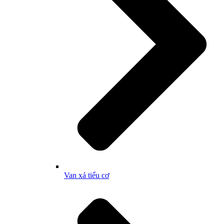
Van xả tiểu cơ