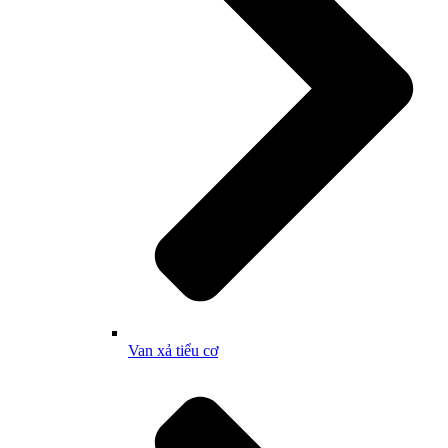
Van xả tiểu cơ