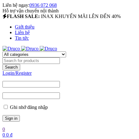
Liên hệ ngay:
0936 072 068
Hỗ trợ vận chuyển nội thành
FLASH SALE:
INAX KHUYẾN MÃI LÊN ĐẾN 40%
Giới thiệu
Liên hệ
Tin tức
Login/Register
Ghi nhớ đăng nhập
0
0
0
₫