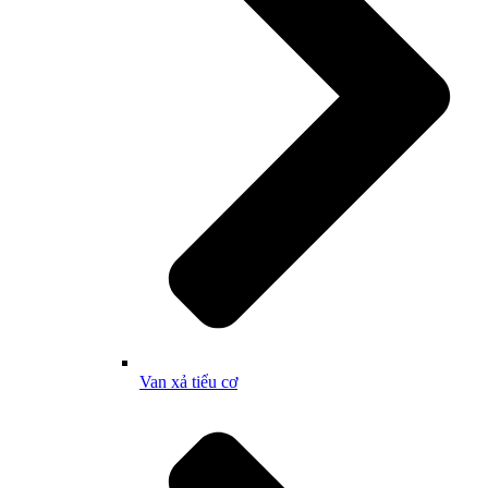
Van xả tiểu cơ