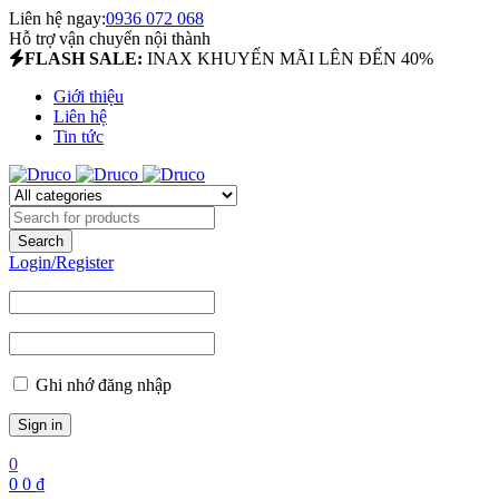
Liên hệ ngay:
0936 072 068
Hỗ trợ vận chuyển nội thành
FLASH SALE:
INAX KHUYẾN MÃI LÊN ĐẾN 40%
Giới thiệu
Liên hệ
Tin tức
Login/Register
Ghi nhớ đăng nhập
0
0
0
₫